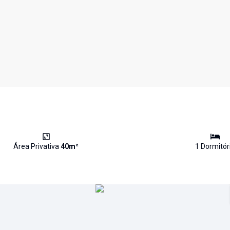
Área Privativa
40
m²
1
Dormitór