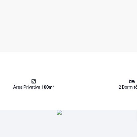
Área Privativa
100
m²
2
Dormitó