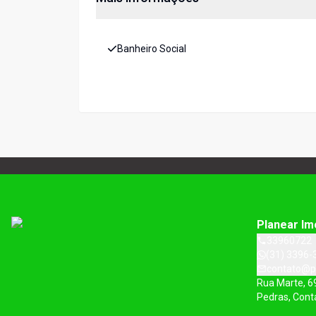
Banheiro Social
Planear Im
33960722
(31) 3396-
contato@p
Rua Marte, 6
Pedras, Con