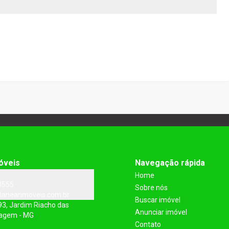
óveis
Navegação rápida
Home
3555
Sobre nós
lanearimoveis.com.br
Buscar imóvel
93, Jardim Riacho das
Anunciar imóvel
tagem - MG
Contato