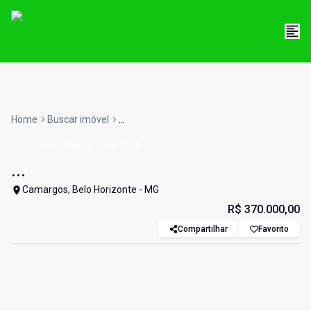
Home
Buscar imóvel
...
Cobertura
Venda
Cód:
6159
...
Camargos, Belo Horizonte - MG
R$ 370.000,00
Compartilhar
Favorito