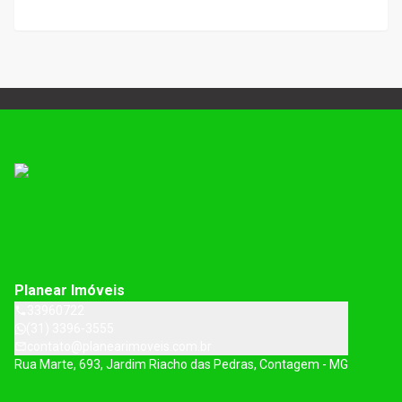
Planear Imóveis
33960722
(31) 3396-3555
contato@planearimoveis.com.br
Rua Marte, 693, Jardim Riacho das Pedras, Contagem - MG