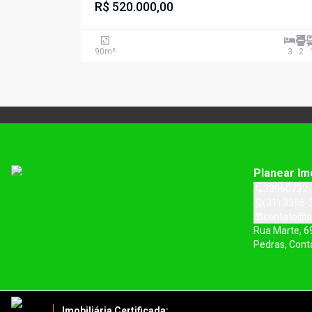
R$ 520.000,00
90
m²
3
2
Planear Im
33960722
(31) 3396-
contato@p
Rua Marte, 6
Pedras, Con
Imobiliária Certificada: