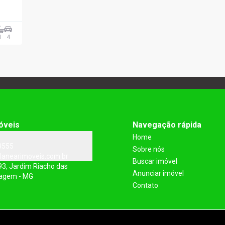
1
4
óveis
Navegação rápida
Home
3555
Sobre nós
lanearimoveis.com.br
Buscar imóvel
93, Jardim Riacho das
Anunciar imóvel
tagem - MG
Contato