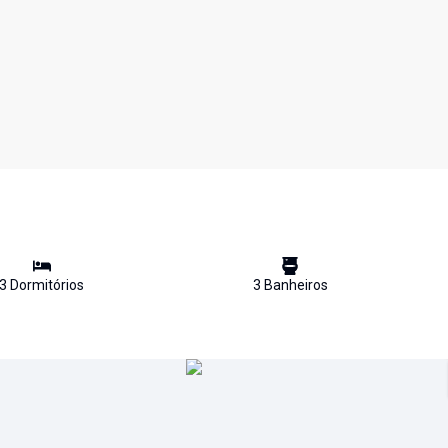
3
Dormitório
s
3
Banheiro
s