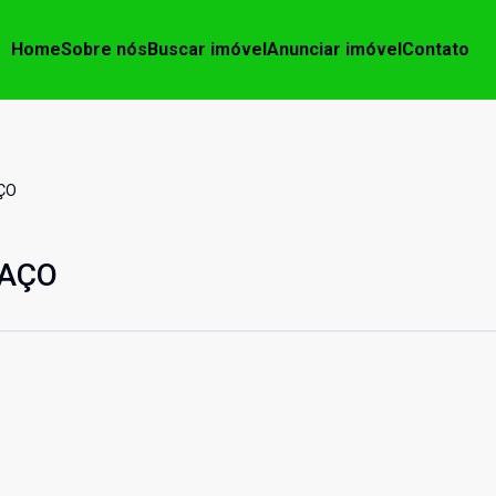
Home
Sobre nós
Buscar imóvel
Anunciar imóvel
Contato
ÇO
RAÇO