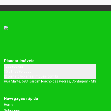
Planear Imóveis
33960722
(31) 3396-3555
contato@planearimoveis.com.br
Rua Marte, 693, Jardim Riacho das Pedras, Contagem - MG
Navegação rápida
Home
Sobre nós