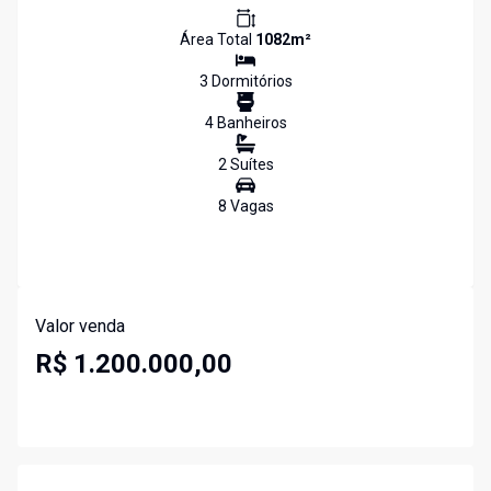
Área Total
1082
m²
3
Dormitório
s
4
Banheiro
s
2
Suíte
s
8
Vaga
s
Valor venda
R$ 1.200.000,00