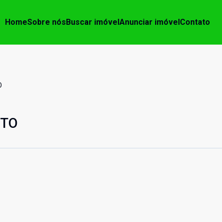
Home
Sobre nós
Buscar imóvel
Anunciar imóvel
Contato
O
NTO