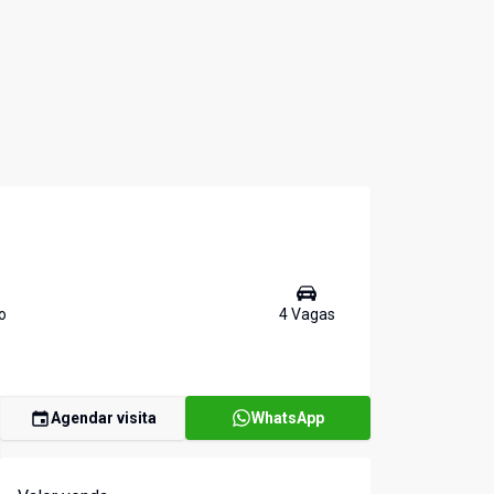
o
4
Vaga
s
Agendar visita
WhatsApp