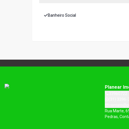
Banheiro Social
Planear Im
33960722
(31) 3396-
contato@p
Rua Marte, 6
Pedras, Con