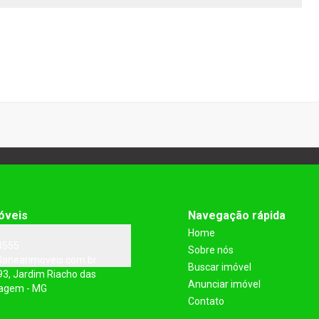
óveis
Navegação rápida
Home
3555
Sobre nós
lanearimoveis.com.br
Buscar imóvel
93, Jardim Riacho das
Anunciar imóvel
tagem - MG
Contato