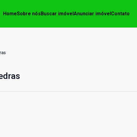
Home
Sobre nós
Buscar imóvel
Anunciar imóvel
Contato
ras
edras