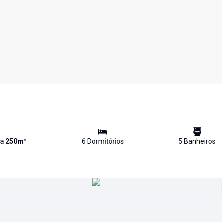
va
250
m²
6
Dormitório
s
5
Banheiro
s