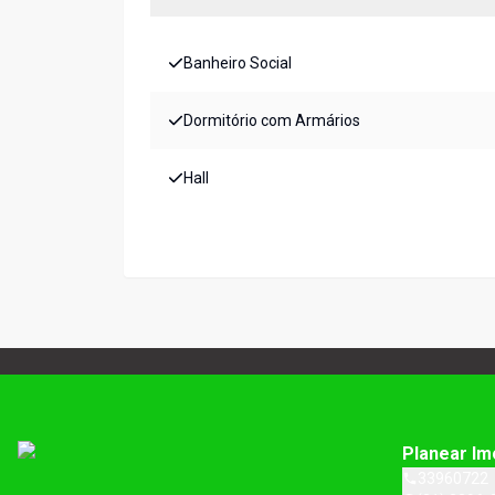
Banheiro Social
Dormitório com Armários
Hall
Planear Im
33960722