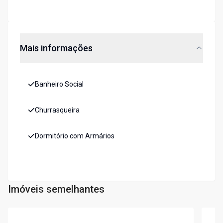
Mais informações
Banheiro Social
Churrasqueira
Dormitório com Armários
Imóveis semelhantes
Cód:
6150
Cód:
5