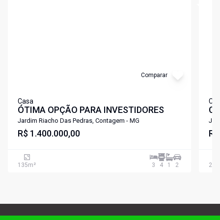
Comparar
Casa
Ca
ÓTIMA OPÇÃO PARA INVESTIDORES
Ca
Jardim Riacho Das Pedras, Contagem - MG
Jar
R$ 1.400.000,00
R$
135
m²
3
4
1
2
240