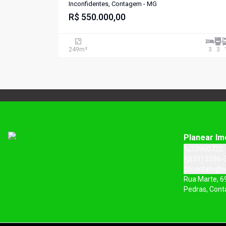
Inconfidentes, Contagem - MG
R$ 550.000,00
249
m²
3
3
Planear Im
33960722
(31) 3396-
contato@p
Rua Marte, 6
Pedras, Con