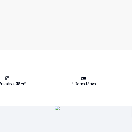
Privativa
98
m²
3
Dormitório
s