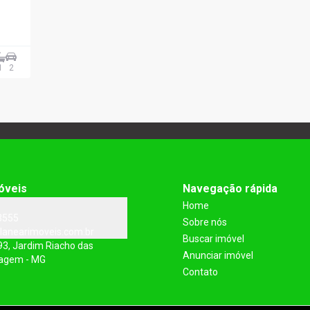
1
2
óveis
Navegação rápida
Home
3555
Sobre nós
lanearimoveis.com.br
Buscar imóvel
93, Jardim Riacho das
Anunciar imóvel
tagem - MG
Contato