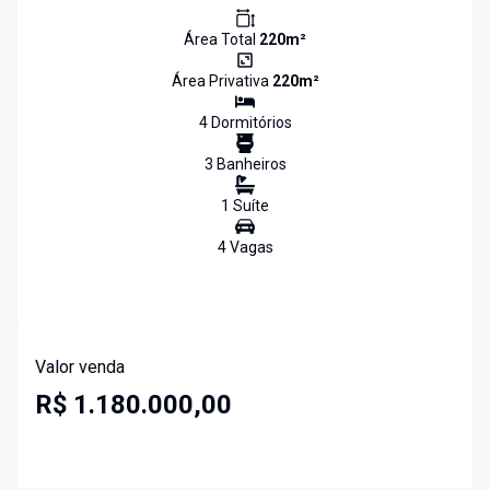
Área Total
220
m²
Área Privativa
220
m²
4
Dormitório
s
3
Banheiro
s
1
Suíte
4
Vaga
s
Valor venda
R$ 1.180.000,00