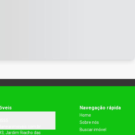
óveis
Navegação rápida
Home
3555
Sobre nós
lanearimoveis.com.br
Buscar imóvel
93, Jardim Riacho das