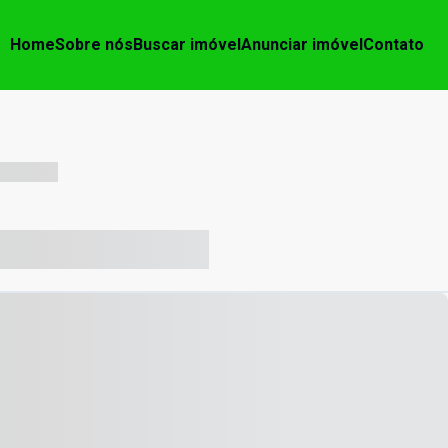
Home
Sobre nós
Buscar imóvel
Anunciar imóvel
Contato
-- --- ------
-- ----- ----- --- ------