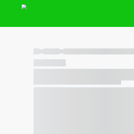
----
----- -----
----- ----- -- ------ ---- ---- -- ----- ----- ---
----
-----
---- ------
----- ----- -- ------ ---- ---- -- ---
----- ----- -- ------ ---- ---- -- ----- ----- ----- --- ------