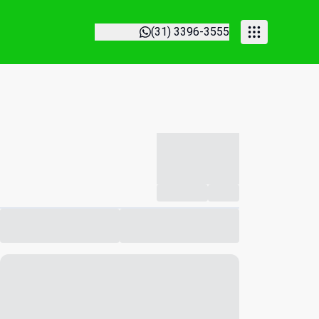
(31) 3396-3555
-----------
--
Compartilhar
Favorito