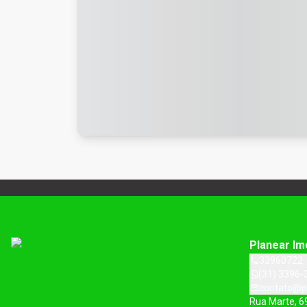
Planear Im
33960722
(31) 3396-
contato@p
Rua Marte, 6